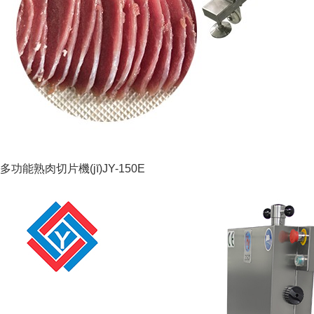
多功能熟肉切片機(jī)JY-150E