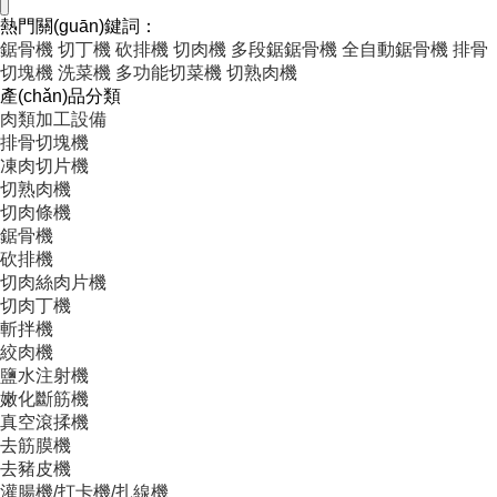
熱門關(guān)鍵詞：
鋸骨機
切丁機
砍排機
切肉機
多段鋸鋸骨機
全自動鋸骨機
排骨
切塊機
洗菜機
多功能切菜機
切熟肉機
產(chǎn)品分類
肉類加工設備
排骨切塊機
凍肉切片機
切熟肉機
切肉條機
鋸骨機
砍排機
切肉絲肉片機
切肉丁機
斬拌機
絞肉機
鹽水注射機
嫩化斷筋機
真空滾揉機
去筋膜機
去豬皮機
灌腸機/打卡機/扎線機