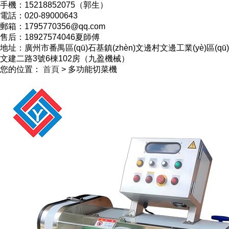
手機：15218852075（郭生）
電話：020-89000643
郵箱：1795770356@qq.com
售后：18927574046夏師傅
地址：廣州市番禺區(qū)石基鎮(zhèn)文邊村文邊工業(yè)區(qū)
文建二路3號6棟102房（九盈機械）
您的位置：
首頁
> 多功能切菜機