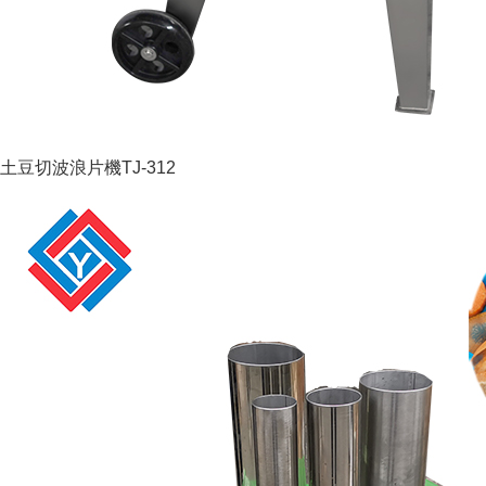
土豆切波浪片機TJ-312