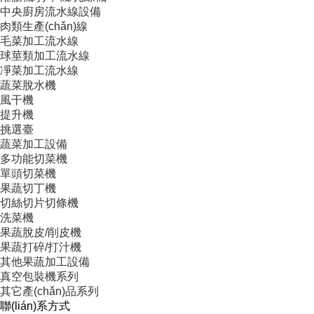
中央廚房流水線設備
肉類生產(chǎn)線
毛菜加工流水線
球莖類加工流水線
凈菜加工流水線
蔬菜脫水機
風干機
提升機
挑選臺
蔬菜加工設備
多功能切菜機
單頭切菜機
果蔬切丁機
切絲切片切條機
洗菜機
果蔬脫皮/削皮機
果蔬打碎/打汁機
其他果蔬加工設備
真空包裝機系列
其它產(chǎn)品系列
聯(lián)系方式