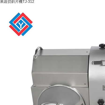
果蔬切斜片機TJ-312