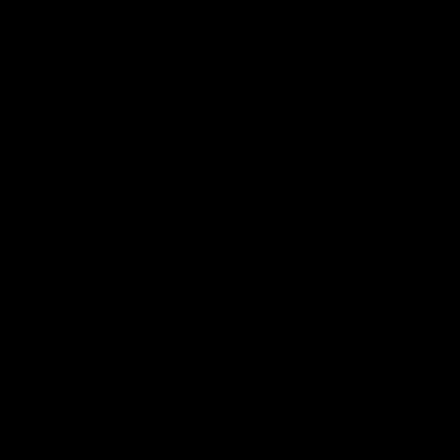
電動鋸骨機JY-310
所屬分類：
鋸骨機