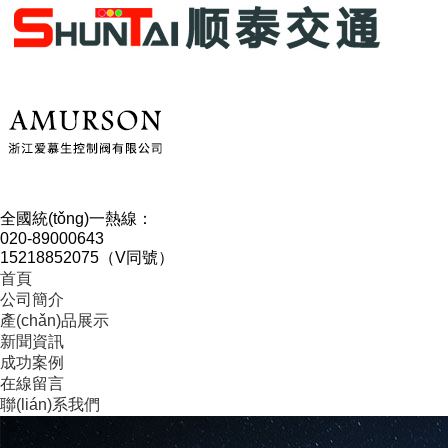
全國統(tǒng)一熱線：
020-89000643
15218852075（V同號）
首頁
公司簡介
產(chǎn)品展示
新聞資訊
成功案例
在線留言
聯(lián)系我們