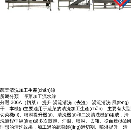
蔬菜清洗加工生產(chǎn)線
所屬分類：
凈菜加工流水線
分選-306A（切菜）-提升-渦流清洗（去渣）-渦流清洗-風(fēng)
干：本機(jī)主要適用于蔬菜的清洗加工生產(chǎn)，主要有大型
切菜機(jī)、噴淋提升機(jī)、清洗機(jī)和二次清洗機(jī)組成，清
洗過程中經(jīng)過多次鼓泡、沖浪、噴淋、去雜、從而達(dá)到
理想的清洗效果，加工過的蔬菜經(jīng)過切割、噴淋提升、清