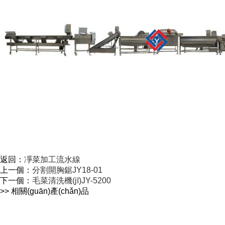
返回：
凈菜加工流水線
上一個：
分割開胸鋸JY18-01
下一個：
毛菜清洗機(jī)JY-5200
>> 相關(guān)產(chǎn)品