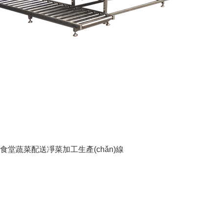
食堂蔬菜配送凈菜加工生產(chǎn)線