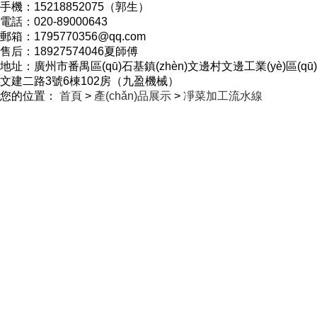
手機：15218852075（郭生）
電話：020-89000643
郵箱：1795770356@qq.com
售后：18927574046夏師傅
地址：廣州市番禺區(qū)石基鎮(zhèn)文邊村文邊工業(yè)區(qū)
文建二路3號6棟102房（九盈機械）
您的位置：
首頁
>
產(chǎn)品展示
>
凈菜加工流水線