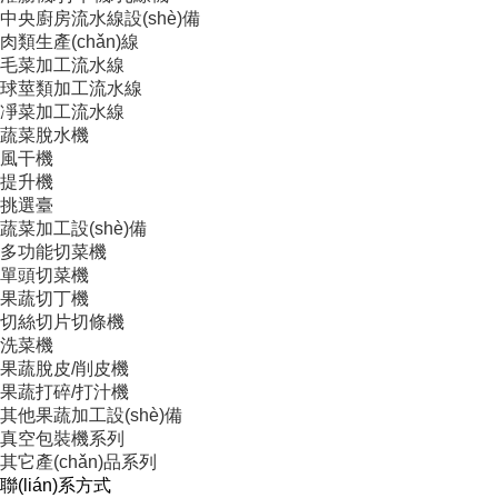
中央廚房流水線設(shè)備
肉類生產(chǎn)線
毛菜加工流水線
球莖類加工流水線
凈菜加工流水線
蔬菜脫水機
風干機
提升機
挑選臺
蔬菜加工設(shè)備
多功能切菜機
單頭切菜機
果蔬切丁機
切絲切片切條機
洗菜機
果蔬脫皮/削皮機
果蔬打碎/打汁機
其他果蔬加工設(shè)備
真空包裝機系列
其它產(chǎn)品系列
聯(lián)系方式