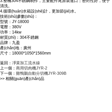
3.整機304不銹鋼制作，主要配件尾原裝進口；密封性好，便于
清洗。
4.循環(huán)水箱設(shè)計，更加節(jié)水。
技術(shù)參數(shù)：
型號：JY-18000
電壓：380V
功率：14kw
材質(zhì)：304不銹鋼
品牌：九盈
產(chǎn)地：廣州
尺寸：18000*1050*1560mm
返回：
凈菜加工流水線
上一個：
商用切肉機JYR-2
下一個：
雞鴨鵝自動分切機JYR-309B
>> 相關(guān)產(chǎn)品