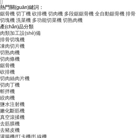
熱門關(guān)鍵詞：
鋸骨機
切丁機
砍排機
切肉機
多段鋸鋸骨機
全自動鋸骨機
排骨
切塊機
洗菜機
多功能切菜機
切熟肉機
產(chǎn)品分類
肉類加工設(shè)備
排骨切塊機
凍肉切片機
切熟肉機
切肉條機
鋸骨機
砍排機
切肉絲肉片機
切肉丁機
斬拌機
絞肉機
鹽水注射機
嫩化斷筋機
真空滾揉機
去筋膜機
去豬皮機
灌腸機/打卡機/扎線機