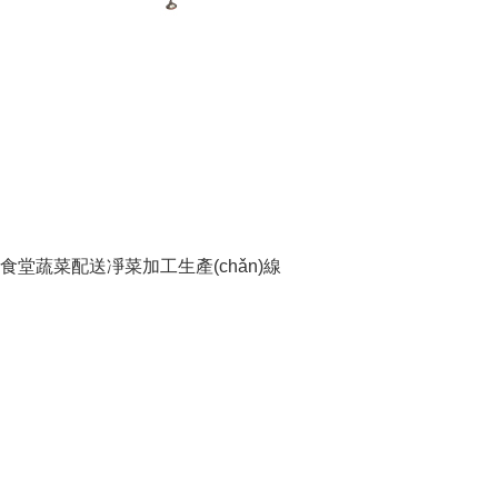
食堂蔬菜配送凈菜加工生產(chǎn)線