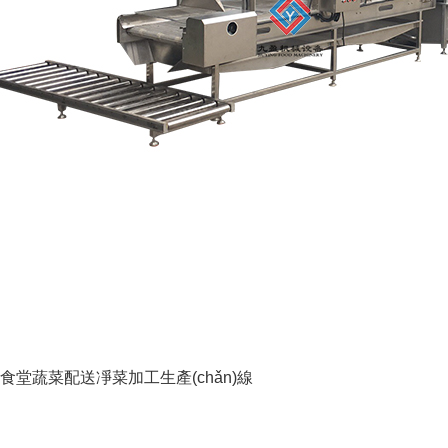
食堂蔬菜配送凈菜加工生產(chǎn)線