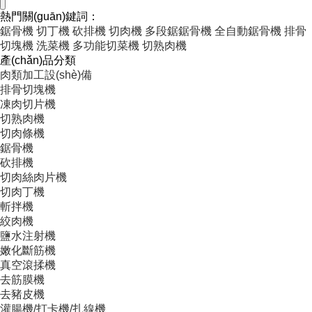
熱門關(guān)鍵詞：
鋸骨機
切丁機
砍排機
切肉機
多段鋸鋸骨機
全自動鋸骨機
排骨
切塊機
洗菜機
多功能切菜機
切熟肉機
產(chǎn)品分類
肉類加工設(shè)備
排骨切塊機
凍肉切片機
切熟肉機
切肉條機
鋸骨機
砍排機
切肉絲肉片機
切肉丁機
斬拌機
絞肉機
鹽水注射機
嫩化斷筋機
真空滾揉機
去筋膜機
去豬皮機
灌腸機/打卡機/扎線機