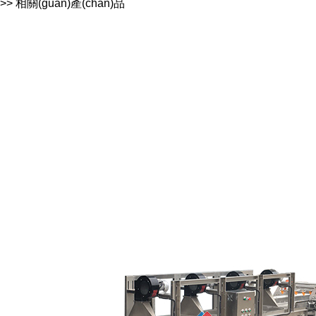
>> 相關(guān)產(chǎn)品