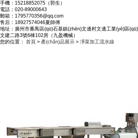
手機：15218852075（郭生）
電話：020-89000643
郵箱：1795770356@qq.com
售后：18927574046夏師傅
地址：廣州市番禺區(qū)石基鎮(zhèn)文邊村文邊工業(yè)區(qū)
文建二路3號6棟102房（九盈機械）
您的位置：
首頁
>
產(chǎn)品展示
>
凈菜加工流水線