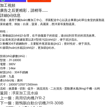
加工視頻
廣告之后更精彩，請稍等......
詳細(xì)信息
用途：適用于團(tuán)餐加工中心、凈菜配送中心以及企事業(yè)單位食堂的葉類蔬
菜前處理。例如：白菜，菠菜，高麗菜，西洋菜等葉類蔬菜。
特性：
1.整條線設(shè)計合理，在不損傷葉子的前提，達(dá)到非常好的清洗效果。
2.缸底有泥沙過濾裝置以及V型排污設(shè)計，便于泥沙流出。
3.整機304不銹鋼制作，主要配件尾原裝進(jìn)口；密封性好，便于清洗。
4.循環(huán)水箱設(shè)計，更加節(jié)水。
技術(shù)參數(shù)：
型號：JY-18000
電壓：380V
功率：14kw
材質(zhì)：304不銹鋼
品牌：九盈
產(chǎn)地：廣州
尺寸：18000*1050*1560mm
流程：挑選臺 - 切割 -提升 - 渦流清洗 - 二次清洗 - 震動瀝水風(fēng)干機 - 出料
返回：
凈菜加工流水線
上一個：
商用切肉機JYR-2
下一個：
雞鴨鵝自動分切機JYR-309B