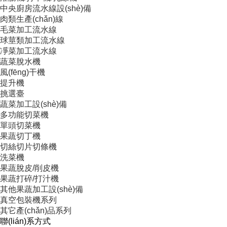
中央廚房流水線設(shè)備
肉類生產(chǎn)線
毛菜加工流水線
球莖類加工流水線
凈菜加工流水線
蔬菜脫水機
風(fēng)干機
提升機
挑選臺
蔬菜加工設(shè)備
多功能切菜機
單頭切菜機
果蔬切丁機
切絲切片切條機
洗菜機
果蔬脫皮/削皮機
果蔬打碎/打汁機
其他果蔬加工設(shè)備
真空包裝機系列
其它產(chǎn)品系列
聯(lián)系方式