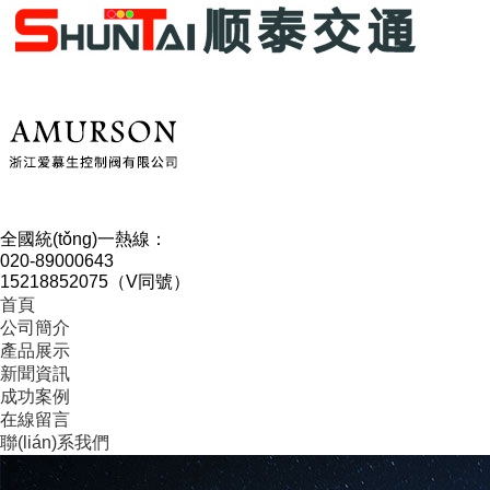
全國統(tǒng)一熱線：
020-89000643
15218852075（V同號）
首頁
公司簡介
產品展示
新聞資訊
成功案例
在線留言
聯(lián)系我們